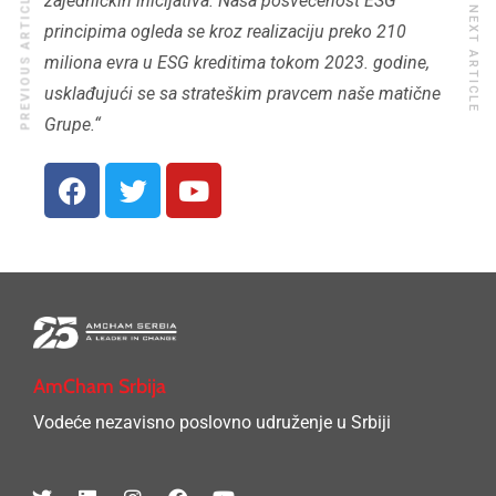
PREVIOUS ARTICLE
zajedničkih inicijativa. Naša posvećenost ESG
NEXT ARTICLE
principima ogleda se kroz realizaciju preko 210
miliona evra u ESG kreditima tokom 2023. godine,
usklađujući se sa strateškim pravcem naše matične
Grupe.“
AmCham Srbija
Vodeće nezavisno poslovno udruženje u Srbiji