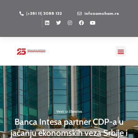
(+381 11) 3088 132
info@amcham.rs
Vesti iz članstva
Banca Intesa partner CDP-a u
jačanju ekonomskih veza Srbije i