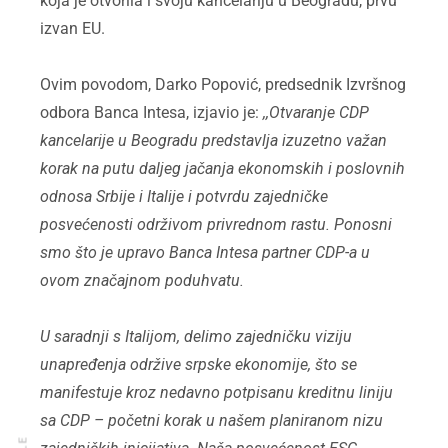
koja je otvorila i svoju kancelariju u Beogradu, prvu
izvan EU.
Ovim povodom, Darko Popović, predsednik Izvršnog
odbora Banca Intesa, izjavio je:
,,Otvaranje CDP
kancelarije u Beogradu predstavlja izuzetno važan
korak na putu daljeg jačanja ekonomskih i poslovnih
odnosa Srbije i Italije i potvrdu zajedničke
posvećenosti održivom privrednom rastu. Ponosni
smo što je upravo Banca Intesa partner CDP-a u
ovom značajnom poduhvatu.
U saradnji s Italijom, delimo zajedničku viziju
unapređenja održive srpske ekonomije, što se
manifestuje kroz nedavno potpisanu kreditnu liniju
sa CDP – početni korak u našem planiranom nizu