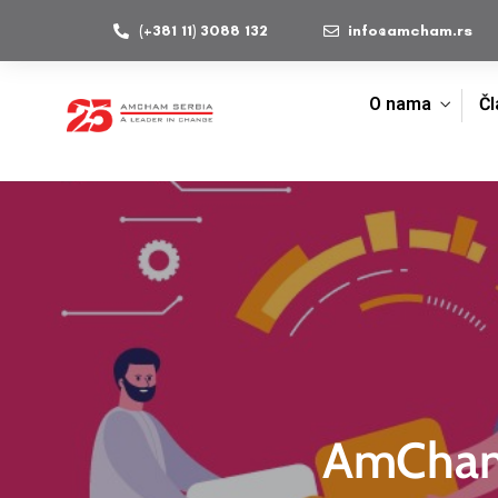
(+381 11) 3088 132
info@amcham.rs
O nama
Čl
AmChamp