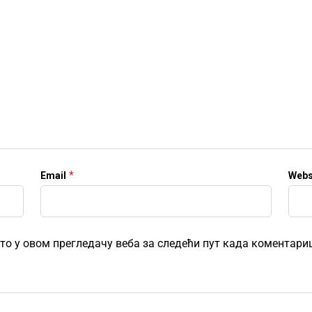
*
Email
Webs
есто у овом прегледачу веба за следећи пут када коментар