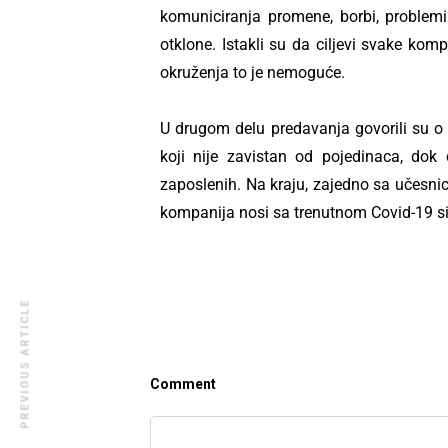
komuniciranja promene, borbi, problem
otklone. Istakli su da ciljevi svake ko
okruženja to je nemoguće.
U drugom delu predavanja govorili su o k
koji nije zavistan od pojedinaca, dok
zaposlenih. Na kraju, zajedno sa učesni
kompanija nosi sa trenutnom Covid-19 s
PREVIOUS ARTICLE
Comment