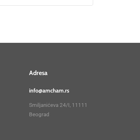
Adresa
info@amcham.rs
Smiljanićeva 24/I, 11111
Beograd