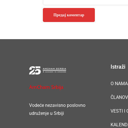
Istraži
O NAMA
AmCham Srbija
ČLANOV
Vodeće nezavisno poslovno
VESTI I
udruženje u Srbiji
KALEND