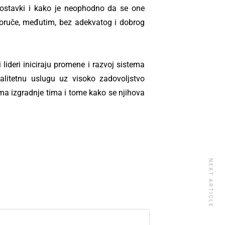
postavki i kako je neophodno da se one
sporuče, međutim, bez adekvatog i dobrog
lideri iniciraju promene i razvoj sistema
alitetnu uslugu uz visoko zadovoljstvo
ma izgradnje tima i tome kako se njihova
NEXT ARTICLE