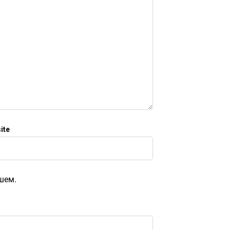
ite
ишем.