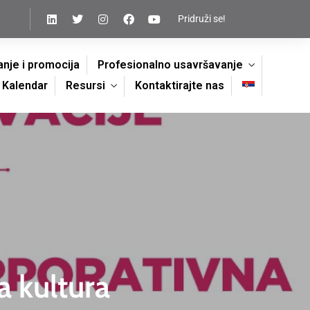
Pridruži se!
nje i promocija
Profesionalno usavršavanje
Kalendar
Resursi
Kontaktirajte nas
 kultura