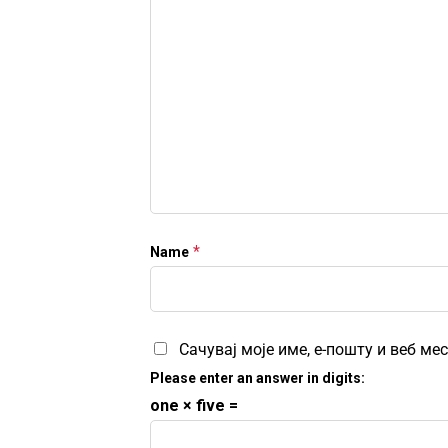
*
Name
Сачувај моје име, е-пошту и веб м
Please enter an answer in digits:
one × five =