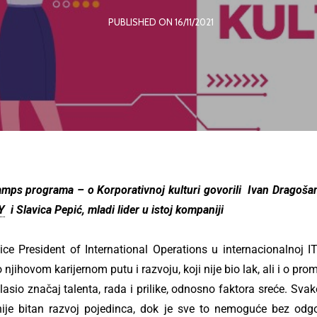
PUBLISHED ON 16/11/2021
s programa – o Korporativnoj kulturi govorili Ivan Dragošan,
Y
i Slavica Pepić, mladi lider u istoj kompaniji
ice President of International Operations u internacionalnoj 
 o njihovom karijernom putu i razvoju, koji nije bio lak, ali i o 
asio značaj talenta, rada i prilike, odnosno faktora sreće. Svak
anije bitan razvoj pojedinca, dok je sve to nemoguće bez odg