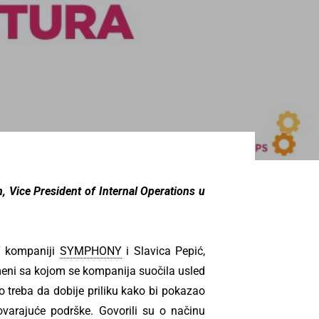
 Vice President of Internal Operations u
IT kompaniji
SYMPHONY
i Slavica Pepić,
promeni sa kojom se kompanija suočila usled
o treba da dobije priliku kako bi pokazao
ovarajuće podrške. Govorili su o načinu