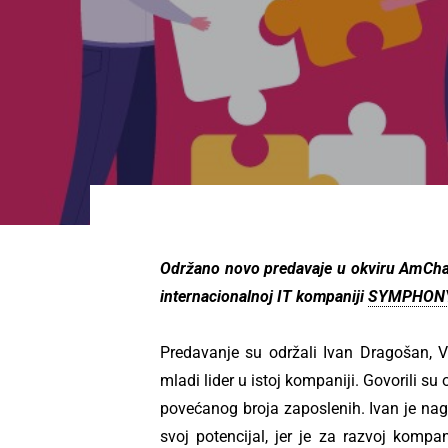
Održano novo predavaje u okviru AmChamp
internacionalnoj IT kompaniji
SYMPHON
Predavanje su održali Ivan Dragošan, V
mladi lider u istoj kompaniji. Govorili su
povećanog broja zaposlenih. Ivan je nagl
svoj potencijal, jer je za razvoj komp