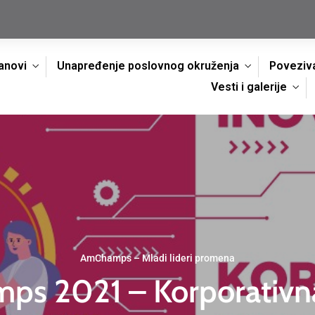
anovi
Unapređenje poslovnog okruženja
Poveziva
Vesti i galerije
AmChamps – Mladi lideri promena
s 2021 – Korporativna