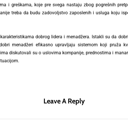
ima i greškama, koje pre svega nastaju zbog pogrešnih pret
mpanije treba da budu zadovoljstvo zaposlenih i usluga koju i
arakteristikama dobrog lidera i menadžera. Istakli su da dobri 
 dobri menadžeri efikasno upravljaju sistemom koji pruža kv
cima diskutovali su o uslovima kompanije, prednostima i mana
ituacijom.
Leave A Reply