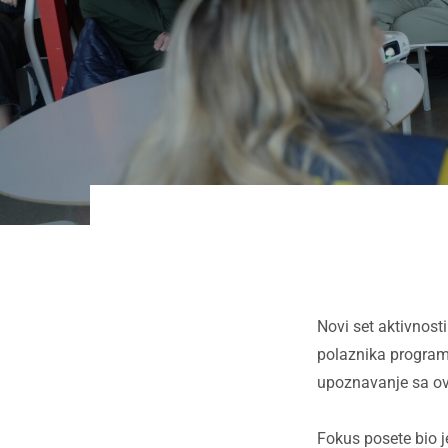
Novi set aktivnos
polaznika programa
upoznavanje sa o
Fokus posete bio j