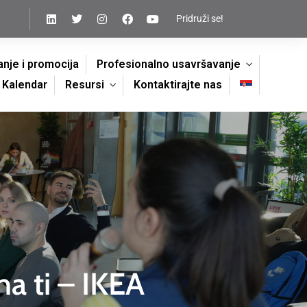
Pridruži se!
nje i promocija
Profesionalno usavršavanje
Kalendar
Resursi
Kontaktirajte nas
 ti – IKEA