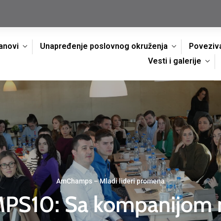
anovi
Unapređenje poslovnog okruženja
Poveziva
Vesti i galerije
AmChamps – Mladi lideri promena
10: Sa kompanijom na