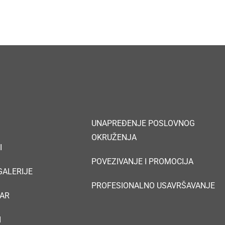
UNAPREĐENJE POSLOVNOG
OKRUŽENJA
I
POVEZIVANJE I PROMOCIJA
 GALERIJE
PROFESIONALNO USAVRŠAVANJE
AR
I