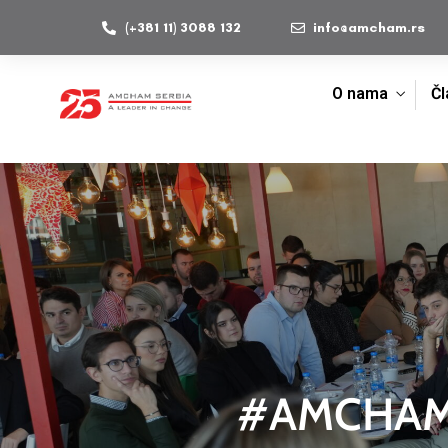
(+381 11) 3088 132
info@amcham.rs
O nama
Čl
#AMCHAMPS