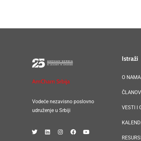
Istraži
O NAMA
AmCham Srbija
ČLANOV
Vodeće nezavisno poslovno
VESTI I
udruženje u Srbiji
KALEND
RESURS