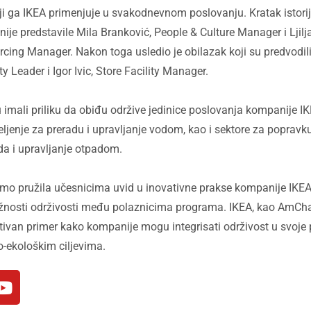
i ga IKEA primenjuje u svakodnevnom poslovanju. Kratak istorija
je predstavile Mila Branković, People & Culture Manager i Ljilj
cing Manager. Nakon toga usledio je obilazak koji su predvodil
ty Leader i Igor Ivic, Store Facility Manager.
ali priliku da obiđu održive jedinice poslovanja kompanije IKE
eljenje za preradu i upravljanje vodom, kao i sektore za poprav
da i upravljanje otpadom.
mo pružila učesnicima uvid u inovativne prakse kompanije IKEA,
ažnosti održivosti među polaznicima programa. IKEA, kao AmC
ativan primer kako kompanije mogu integrisati održivost u svoje 
o-ekološkim ciljevima.