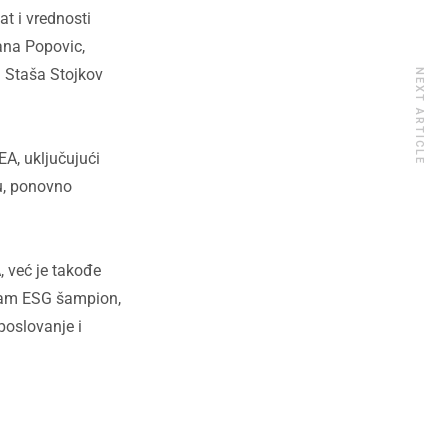
t i vrednosti
ana Popovic,
i Staša Stojkov
NEXT ARTICLE
A, uključujući
ku, ponovno
 već je takođe
ham ESG šampion,
poslovanje i