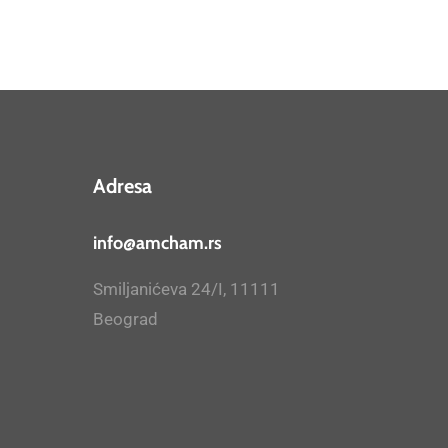
Adresa
info@amcham.rs
Smiljanićeva 24/I, 11111
Beograd