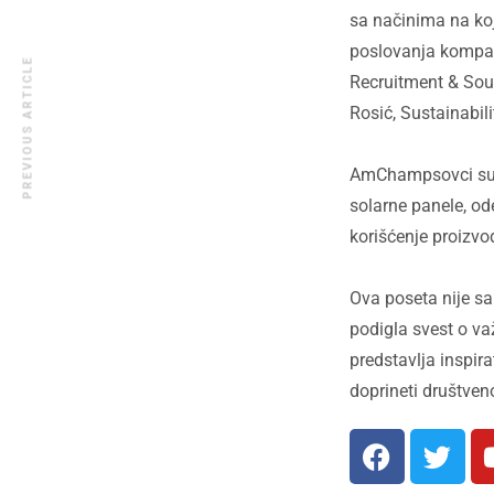
sa načinima na koj
poslovanja kompani
PREVIOUS ARTICLE
Recruitment & Sour
Rosić, Sustainabili
AmChampsovci su im
solarne panele, od
korišćenje proizvo
Ova poseta nije sa
podigla svest o v
predstavlja inspir
doprineti društven