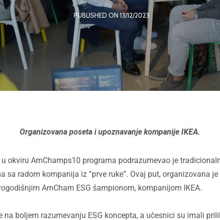
PUBLISHED ON 13/12/2023
Organizovana poseta i upoznavanje kompanije IKEA.
ti u okviru AmChamps10 programa podrazumevao je tradicional
 sa radom kompanija iz “prve ruke”. Ovaj put, organizovana je 
vogodišnjim AmCham ESG šampionom, kompanijom IKEA.
e na boljem razumevanju ESG koncepta, a učesnici su imali pril