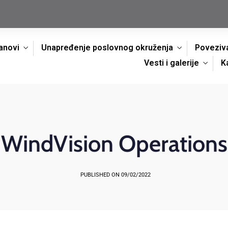
anovi
Unapređenje poslovnog okruženja
Poveziva
Vesti i galerije
K
WindVision Operations
PUBLISHED ON 09/02/2022