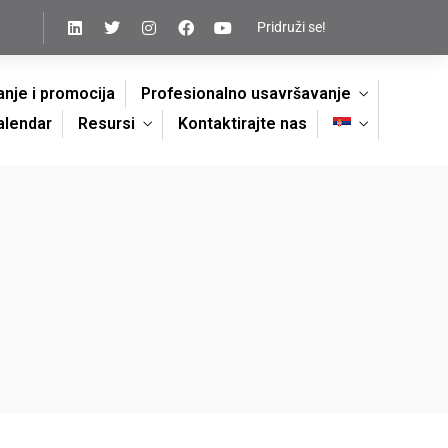
Pridruži se!
nje i promocija
Profesionalno usavršavanje
alendar
Resursi
Kontaktirajte nas