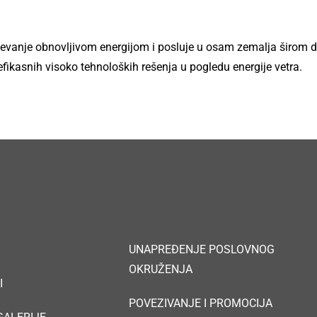
evanje obnovljivom energijom i posluje u osam zemalja širom 
 efikasnih visoko tehnoloških rešenja u pogledu energije vetra.
UNAPREĐENJE POSLOVNOG
OKRUŽENJA
I
POVEZIVANJE I PROMOCIJA