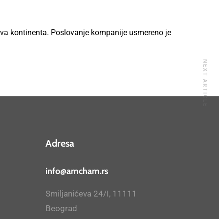
dva kontinenta. Poslovanje kompanije usmereno je
NEXT ARTICLE
Adresa
info@amcham.rs
Smiljanićeva 24/I, 11111
Beograd