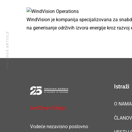
WindVision je kompanija specijalizovana za snabd
na generisanje održivih izvora energije kroz razvoj
PREVIOUS ARTICLE
Istraži
O NAMA
AmCham Srbija
ČLANOV
Vodeće nezavisno poslovno