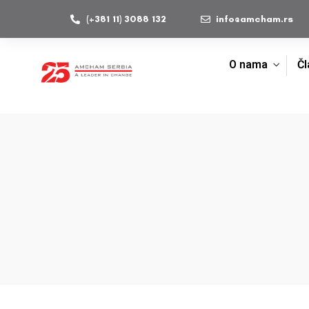
(+381 11) 3088 132
info@amcham.rs
O nama
Čl