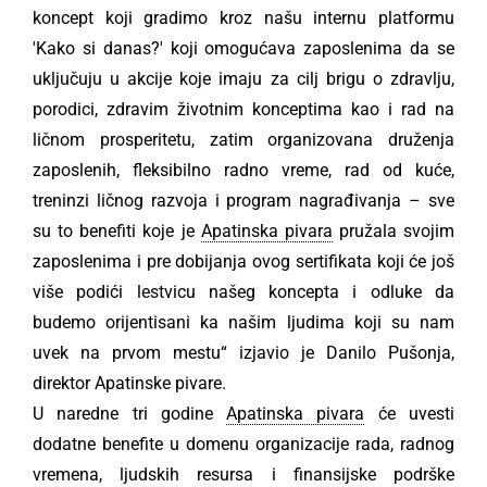
koncept koji gradimo kroz našu internu platformu
'Kako si danas?' koji omogućava zaposlenima da se
uključuju u akcije koje imaju za cilj brigu o zdravlju,
porodici, zdravim životnim konceptima kao i rad na
ličnom prosperitetu, zatim organizovana druženja
zaposlenih, fleksibilno radno vreme, rad od kuće,
treninzi ličnog razvoja i program nagrađivanja – sve
su to benefiti koje je
Apatinska pivara
pružala svojim
zaposlenima i pre dobijanja ovog sertifikata koji će još
više podići lestvicu našeg koncepta i odluke da
budemo orijentisani ka našim ljudima koji su nam
uvek na prvom mestu“ izjavio je Danilo Pušonja,
direktor Apatinske pivare.
U naredne tri godine
Apatinska pivara
će uvesti
dodatne benefite u domenu organizacije rada, radnog
vremena, ljudskih resursa i finansijske podrške