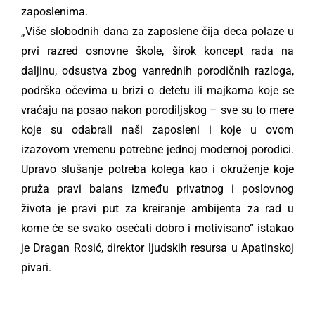
zaposlenima.
„Više slobodnih dana za zaposlene čija deca polaze u
prvi razred osnovne škole, širok koncept rada na
daljinu, odsustva zbog vanrednih porodičnih razloga,
podrška očevima u brizi o detetu ili majkama koje se
vraćaju na posao nakon porodiljskog – sve su to mere
koje su odabrali naši zaposleni i koje u ovom
izazovom vremenu potrebne jednoj modernoj porodici.
Upravo slušanje potreba kolega kao i okruženje koje
pruža pravi balans između privatnog i poslovnog
života je pravi put za kreiranje ambijenta za rad u
kome će se svako osećati dobro i motivisano“ istakao
je Dragan Rosić, direktor ljudskih resursa u Apatinskoj
pivari.