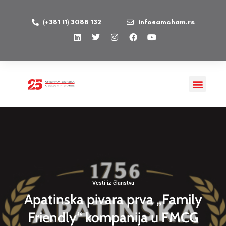
(+381 11) 3088 132
info@amcham.rs
Vesti iz članstva
Apatinska pivara prva „Family
Friendly“ kompanija u FMCG