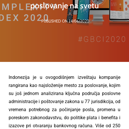
poslovanje na svetu
PUBLISHED ON 24/06/2020
Indonezija je u ovogodišnjem izveštaju kompanije
rangirana kao najsloženije mesto za poslovanje, kojim
su još jednom analizirana ključna područja poslovne
administracije i poštovanje zakona u 77 jurisdikcija, od
vremena potrebnog za počinjanje posla, promena u
poreskom zakonodavstvu, do politike plata i benefita i
izazove pri otvaranju bankovnog računa. Više od 250