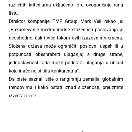
različitih kriterijuma uključeno je u ovogodišnju rang
listu.
Direktor kompanije TMF Group Mark Veil rekao je:
„Razumevanje međunarodne složenosti poslovanja je
neophodno, čak i više tokom ovih izazovnih vremena.
Složena država može ograničiti poslovni uspeh ili u
potpunosti obeshrabriti ulaganja; s druge strane,
jednostavnost rada može podstaĆi ulaganja u oblast
koja inače ne bi bila konkurentna“.
Da biste saznali više o rangiranju zemalja, globalnim
trendovima i kako ostati iznad složenosti, preuzmite
izveštaj
ovde
.