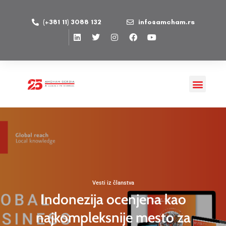
(+381 11) 3088 132
info@amcham.rs
Vesti iz članstva
Indonezija ocenjena kao
najkompleksnije mesto za